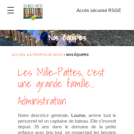
☰
Accès sécurisé RSGE
×
À propos de nous
Carrière
Nos équipes
Service de garde Éducatif en
milieu familial
ACCUEIL
>
À PROPOS DE NOUS
>
NOS ÉQUIPES
Les Mille-Pattes, c'est
Nous joindre
une grande famille...
Boite à outils
À propos
Administration
Opportunité d’emploi
Notre directrice générale,
Louise
, arrime tout le
personnel tel un capitaine de bateau. Elle s'Investit
Nous joindre
depuis 35 ans dans le domaine de la petite
enfance avec brio tout en respectant les besoins