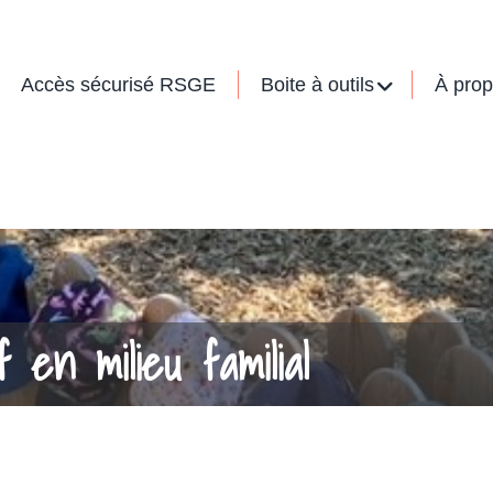
S
À 
Accès sécurisé RSGE
Boite à outils
À pro
ucatif en milieu familial
 en milieu familial